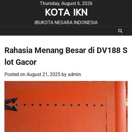
Skip
Thursday, August 6, 2026
KOTA IKN
to
content
IBUKOTA NEGARA INDONESIA
Rahasia Menang Besar di DV188 S
lot Gacor
Posted on
August 21, 2025
by
admin