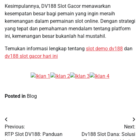
Kesimpulannya, DV188 Slot Gacor menawarkan
kesempatan besar bagi pemain yang ingin meraih
kemenangan dalam permainan slot online. Dengan strategi
yang tepat dan pemahaman mendalam tentang platform
ini, kemenangan besar bukanlah hal mustahil.
Temukan informasi lengkap tentang
slot demo dv188
dan
dv188 slot gacor hari ini
Posted in
Blog
Post
Previous:
Next:
navigation
RTP Slot DV188: Panduan
Dv188 Slot Dana: Solusi