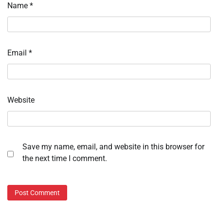
Name
*
Email
*
Website
Save my name, email, and website in this browser for
the next time I comment.