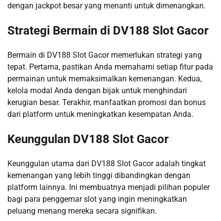
dengan jackpot besar yang menanti untuk dimenangkan.
Strategi Bermain di DV188 Slot Gacor
Bermain di DV188 Slot Gacor memerlukan strategi yang
tepat. Pertama, pastikan Anda memahami setiap fitur pada
permainan untuk memaksimalkan kemenangan. Kedua,
kelola modal Anda dengan bijak untuk menghindari
kerugian besar. Terakhir, manfaatkan promosi dan bonus
dari platform untuk meningkatkan kesempatan Anda.
Keunggulan DV188 Slot Gacor
Keunggulan utama dari DV188 Slot Gacor adalah tingkat
kemenangan yang lebih tinggi dibandingkan dengan
platform lainnya. Ini membuatnya menjadi pilihan populer
bagi para penggemar slot yang ingin meningkatkan
peluang menang mereka secara signifikan.