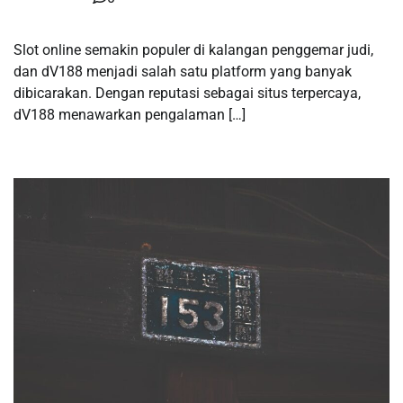
Slot online semakin populer di kalangan penggemar judi,
dan dV188 menjadi salah satu platform yang banyak
dibicarakan. Dengan reputasi sebagai situs terpercaya,
dV188 menawarkan pengalaman […]