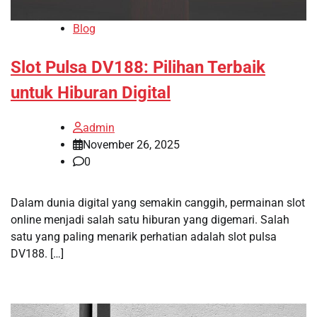
Blog
Slot Pulsa DV188: Pilihan Terbaik
untuk Hiburan Digital
admin
November 26, 2025
0
Dalam dunia digital yang semakin canggih, permainan slot
online menjadi salah satu hiburan yang digemari. Salah
satu yang paling menarik perhatian adalah slot pulsa
DV188. […]