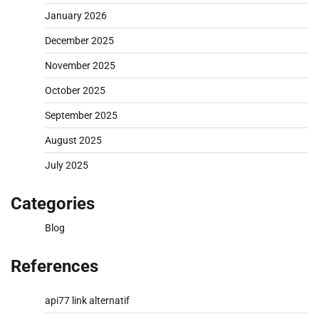
January 2026
December 2025
November 2025
October 2025
September 2025
August 2025
July 2025
Categories
Blog
References
api77 link alternatif