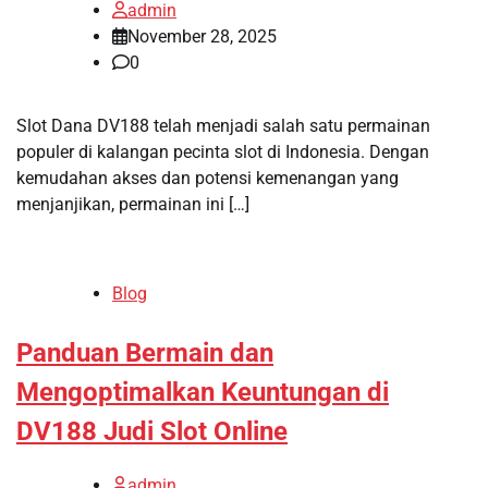
admin
November 28, 2025
0
Slot Dana DV188 telah menjadi salah satu permainan
populer di kalangan pecinta slot di Indonesia. Dengan
kemudahan akses dan potensi kemenangan yang
menjanjikan, permainan ini […]
Blog
Panduan Bermain dan
Mengoptimalkan Keuntungan di
DV188 Judi Slot Online
admin