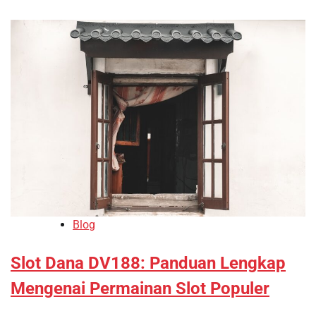
Blog
Slot Dana DV188: Panduan Lengkap
Mengenai Permainan Slot Populer