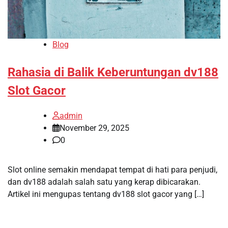
Blog
Rahasia di Balik Keberuntungan dv188
Slot Gacor
admin
November 29, 2025
0
Slot online semakin mendapat tempat di hati para penjudi,
dan dv188 adalah salah satu yang kerap dibicarakan.
Artikel ini mengupas tentang dv188 slot gacor yang […]