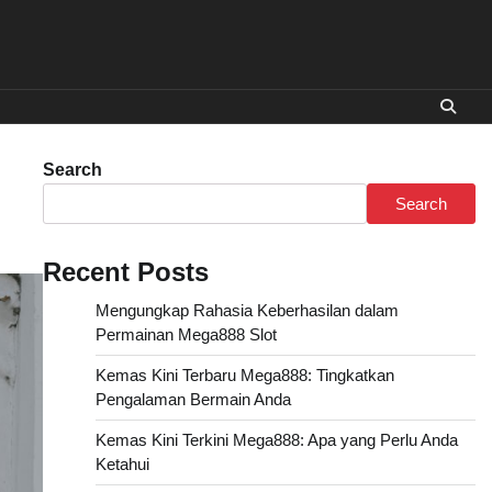
Search
Search
Recent Posts
Mengungkap Rahasia Keberhasilan dalam
Permainan Mega888 Slot
Kemas Kini Terbaru Mega888: Tingkatkan
Pengalaman Bermain Anda
Kemas Kini Terkini Mega888: Apa yang Perlu Anda
Ketahui