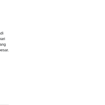
adi
mari
yang
esar.