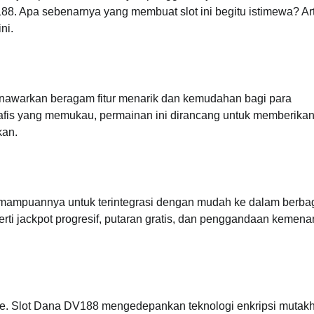
88. Apa sebenarnya yang membuat slot ini begitu istimewa? Art
ni.
nawarkan beragam fitur menarik dan kemudahan bagi para
rafis yang memukau, permainan ini dirancang untuk memberika
kan.
emampuannya untuk terintegrasi dengan mudah ke dalam berba
perti jackpot progresif, putaran gratis, dan penggandaan kemen
e. Slot Dana DV188 mengedepankan teknologi enkripsi mutakh