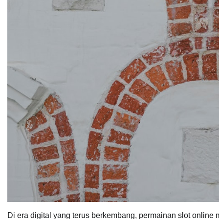
Di era digital yang terus berkembang, permainan slot online 