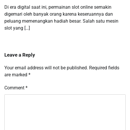
Di era digital saat ini, permainan slot online semakin
digemari oleh banyak orang karena keseruannya dan
peluang memenangkan hadiah besar. Salah satu mesin
slot yang […]
Leave a Reply
Your email address will not be published.
Required fields
are marked
*
Comment
*