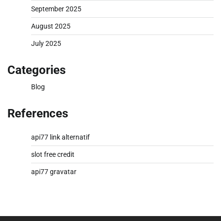
September 2025
August 2025
July 2025
Categories
Blog
References
api77 link alternatif
slot free credit
api77 gravatar