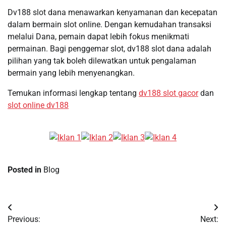
Dv188 slot dana menawarkan kenyamanan dan kecepatan
dalam bermain slot online. Dengan kemudahan transaksi
melalui Dana, pemain dapat lebih fokus menikmati
permainan. Bagi penggemar slot, dv188 slot dana adalah
pilihan yang tak boleh dilewatkan untuk pengalaman
bermain yang lebih menyenangkan.
Temukan informasi lengkap tentang
dv188 slot gacor
dan
slot online dv188
Posted in
Blog
Post
Previous:
Next: