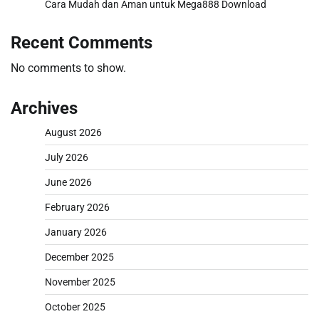
Cara Mudah dan Aman untuk Mega888 Download
Recent Comments
No comments to show.
Archives
August 2026
July 2026
June 2026
February 2026
January 2026
December 2025
November 2025
October 2025