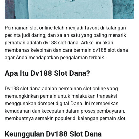
Permainan slot online telah menjadi favorit di kalangan
pecinta judi daring, dan salah satu yang paling menarik
perhatian adalah dv188 slot dana. Artikel ini akan
membahas kelebihan dan cara bermain dv188 slot dana
agar Anda mendapatkan pengalaman terbaik.
Apa Itu Dv188 Slot Dana?
Dv188 slot dana adalah permainan slot online yang
memungkinkan pemain untuk melakukan transaksi
menggunakan dompet digital Dana. Ini memberikan
kemudahan dan kecepatan dalam proses pembayaran,
membuatnya semakin populer di kalangan pemain slot.
Keunggulan Dv188 Slot Dana