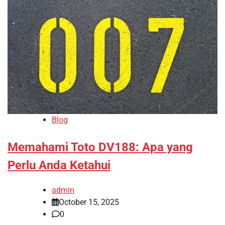
Blog
Memahami Toto DV188: Apa yang
Perlu Anda Ketahui
admin
October 15, 2025
0