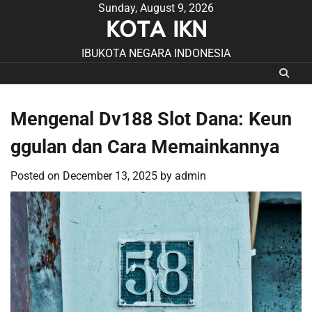
Skip
Sunday, August 9, 2026
KOTA IKN
to
content
IBUKOTA NEGARA INDONESIA
Mengenal Dv188 Slot Dana: Keun
ggulan dan Cara Memainkannya
Posted on
December 13, 2025
by
admin