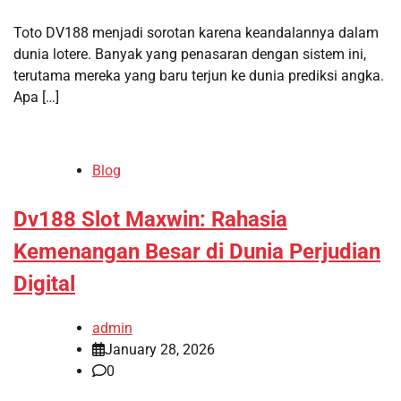
Toto DV188 menjadi sorotan karena keandalannya dalam
dunia lotere. Banyak yang penasaran dengan sistem ini,
terutama mereka yang baru terjun ke dunia prediksi angka.
Apa […]
Blog
Dv188 Slot Maxwin: Rahasia
Kemenangan Besar di Dunia Perjudian
Digital
admin
January 28, 2026
0