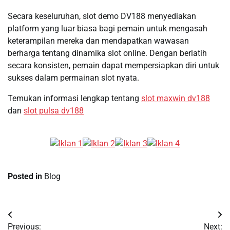
Secara keseluruhan, slot demo DV188 menyediakan
platform yang luar biasa bagi pemain untuk mengasah
keterampilan mereka dan mendapatkan wawasan
berharga tentang dinamika slot online. Dengan berlatih
secara konsisten, pemain dapat mempersiapkan diri untuk
sukses dalam permainan slot nyata.
Temukan informasi lengkap tentang
slot maxwin dv188
dan
slot pulsa dv188
Posted in
Blog
Post
Previous:
Next: