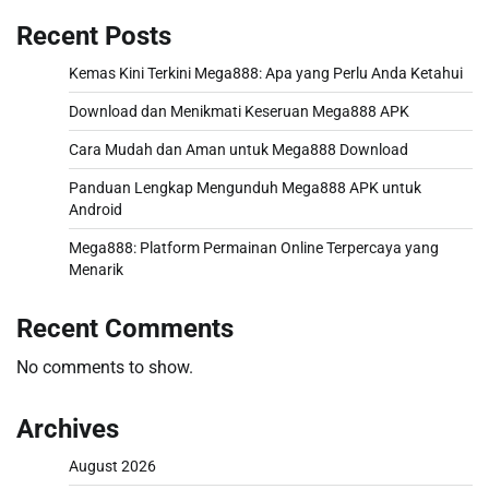
Recent Posts
Kemas Kini Terkini Mega888: Apa yang Perlu Anda Ketahui
Download dan Menikmati Keseruan Mega888 APK
Cara Mudah dan Aman untuk Mega888 Download
Panduan Lengkap Mengunduh Mega888 APK untuk
Android
Mega888: Platform Permainan Online Terpercaya yang
Menarik
Recent Comments
No comments to show.
Archives
August 2026