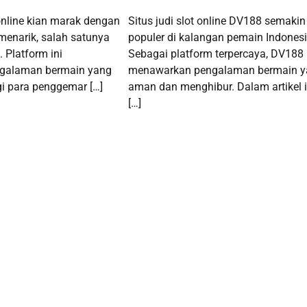
nline kian marak dengan
Situs judi slot online DV188 semakin
menarik, salah satunya
populer di kalangan pemain Indonesi
 Platform ini
Sebagai platform terpercaya, DV188
galaman bermain yang
menawarkan pengalaman bermain y
gi para penggemar […]
aman dan menghibur. Dalam artikel i
[…]