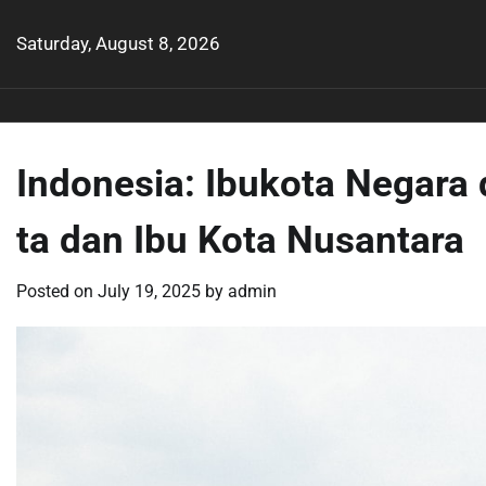
Skip
to
Saturday, August 8, 2026
content
Indonesia: Ibukota Negara
ta dan Ibu Kota Nusantara
Posted on
July 19, 2025
by
admin