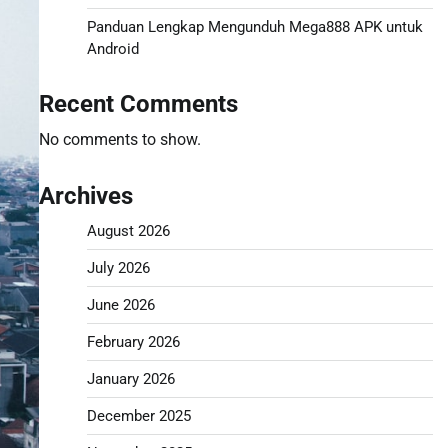
Panduan Lengkap Mengunduh Mega888 APK untuk
Android
Recent Comments
No comments to show.
Archives
August 2026
July 2026
June 2026
February 2026
January 2026
December 2025