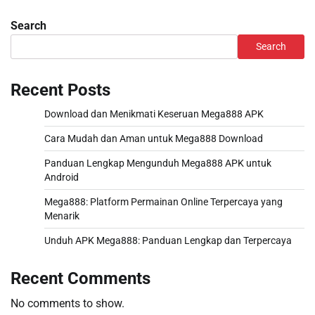
Search
Search
Recent Posts
Download dan Menikmati Keseruan Mega888 APK
Cara Mudah dan Aman untuk Mega888 Download
Panduan Lengkap Mengunduh Mega888 APK untuk
Android
Mega888: Platform Permainan Online Terpercaya yang
Menarik
Unduh APK Mega888: Panduan Lengkap dan Terpercaya
Recent Comments
No comments to show.