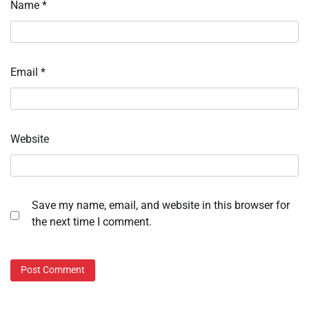
Name
*
Email
*
Website
Save my name, email, and website in this browser for
the next time I comment.