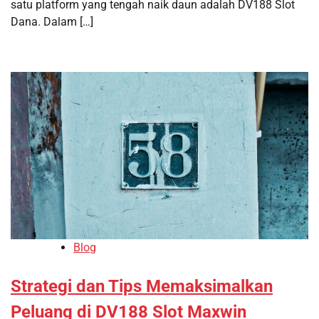
satu platform yang tengah naik daun adalah DV188 Slot
Dana. Dalam […]
Blog
Strategi dan Tips Memaksimalkan
Peluang di DV188 Slot Maxwin