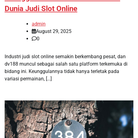
Dunia Judi Slot Online
admin
August 29, 2025
0
Industri judi slot online semakin berkembang pesat, dan
dv188 muncul sebagai salah satu platform terkemuka di
bidang ini. Keunggulannya tidak hanya terletak pada
variasi permainan, […]