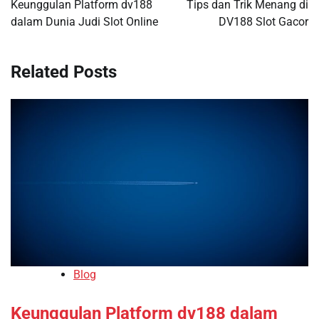
Keunggulan Platform dv188
Tips dan Trik Menang di
dalam Dunia Judi Slot Online
DV188 Slot Gacor
Related Posts
Blog
Keunggulan Platform dv188 dalam