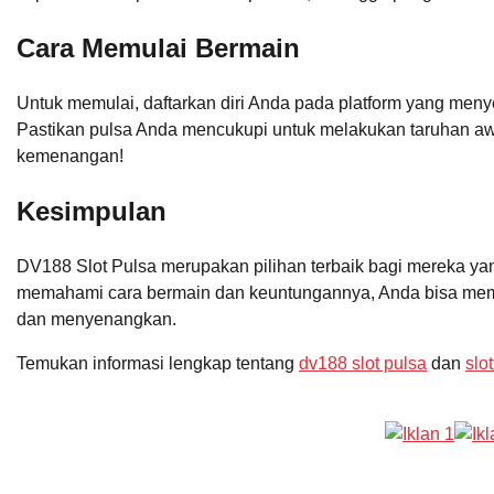
Cara Memulai Bermain
Untuk memulai, daftarkan diri Anda pada platform yang meny
Pastikan pulsa Anda mencukupi untuk melakukan taruhan aw
kemenangan!
Kesimpulan
DV188 Slot Pulsa merupakan pilihan terbaik bagi mereka ya
memahami cara bermain dan keuntungannya, Anda bisa mema
dan menyenangkan.
Temukan informasi lengkap tentang
dv188 slot pulsa
dan
slo