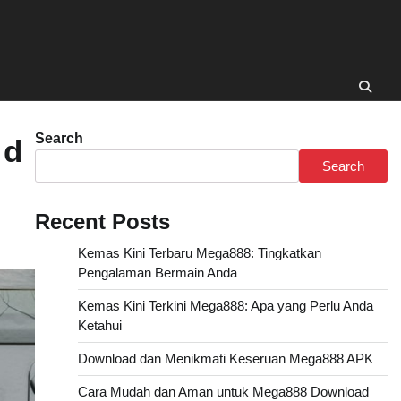
Search
 d
Search
Recent Posts
Kemas Kini Terbaru Mega888: Tingkatkan
Pengalaman Bermain Anda
Kemas Kini Terkini Mega888: Apa yang Perlu Anda
Ketahui
Download dan Menikmati Keseruan Mega888 APK
Cara Mudah dan Aman untuk Mega888 Download