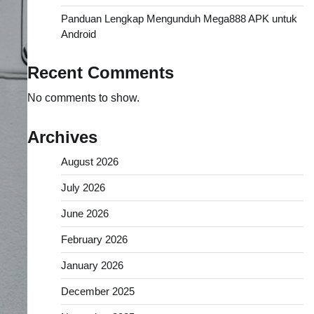
Panduan Lengkap Mengunduh Mega888 APK untuk
Android
Recent Comments
No comments to show.
Archives
August 2026
July 2026
June 2026
February 2026
January 2026
December 2025