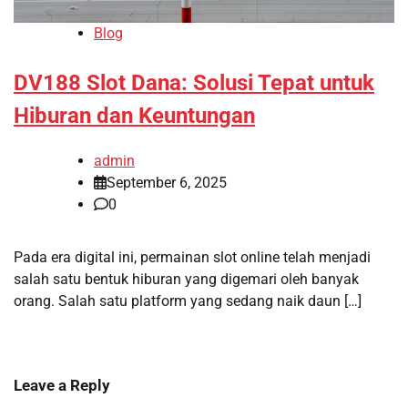
Blog
DV188 Slot Dana: Solusi Tepat untuk
Hiburan dan Keuntungan
admin
September 6, 2025
0
Pada era digital ini, permainan slot online telah menjadi
salah satu bentuk hiburan yang digemari oleh banyak
orang. Salah satu platform yang sedang naik daun […]
Leave a Reply