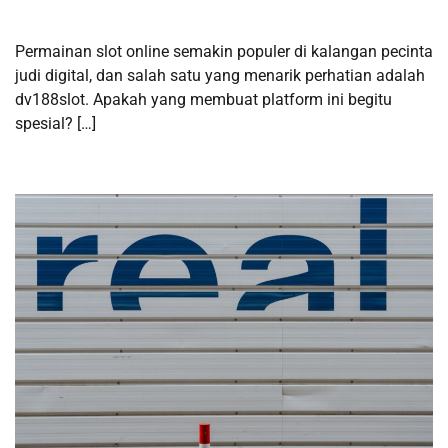
Permainan slot online semakin populer di kalangan pecinta
judi digital, dan salah satu yang menarik perhatian adalah
dv188slot. Apakah yang membuat platform ini begitu
spesial? […]