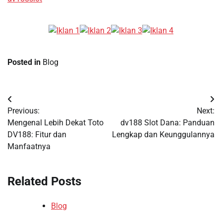
Posted in
Blog
Post
Previous:
Next:
navigation
Mengenal Lebih Dekat Toto
dv188 Slot Dana: Panduan
DV188: Fitur dan
Lengkap dan Keunggulannya
Manfaatnya
Related Posts
Blog