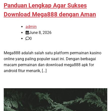
Panduan Lengkap Agar Sukses
Download Mega888 dengan Aman
admin
June 8, 2026
0
Mega888 adalah salah satu platform permainan kasino
online yang paling populer saat ini. Dengan berbagai
macam permainan dan download mega888 apk for
android fitur menarik, […]