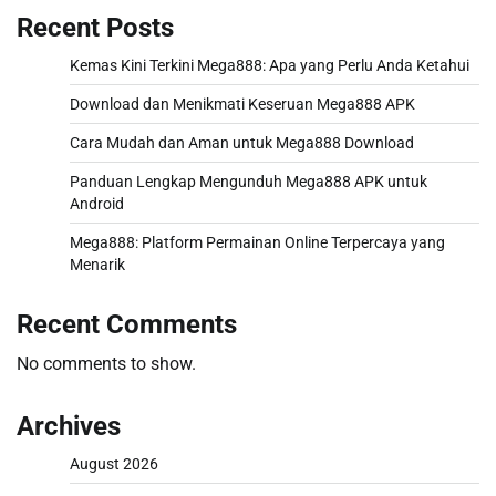
Recent Posts
Kemas Kini Terkini Mega888: Apa yang Perlu Anda Ketahui
Download dan Menikmati Keseruan Mega888 APK
Cara Mudah dan Aman untuk Mega888 Download
Panduan Lengkap Mengunduh Mega888 APK untuk
Android
Mega888: Platform Permainan Online Terpercaya yang
Menarik
Recent Comments
No comments to show.
Archives
August 2026