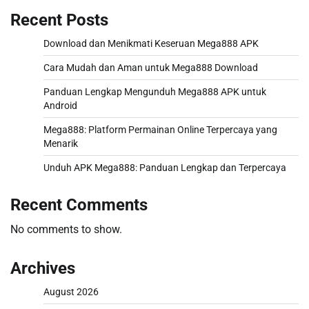
Recent Posts
Download dan Menikmati Keseruan Mega888 APK
Cara Mudah dan Aman untuk Mega888 Download
Panduan Lengkap Mengunduh Mega888 APK untuk
Android
Mega888: Platform Permainan Online Terpercaya yang
Menarik
Unduh APK Mega888: Panduan Lengkap dan Terpercaya
Recent Comments
No comments to show.
Archives
August 2026