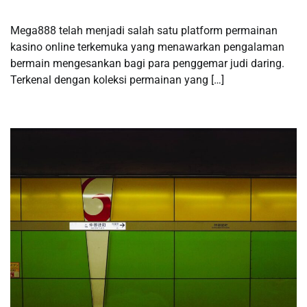
Mega888 telah menjadi salah satu platform permainan
kasino online terkemuka yang menawarkan pengalaman
bermain mengesankan bagi para penggemar judi daring.
Terkenal dengan koleksi permainan yang […]