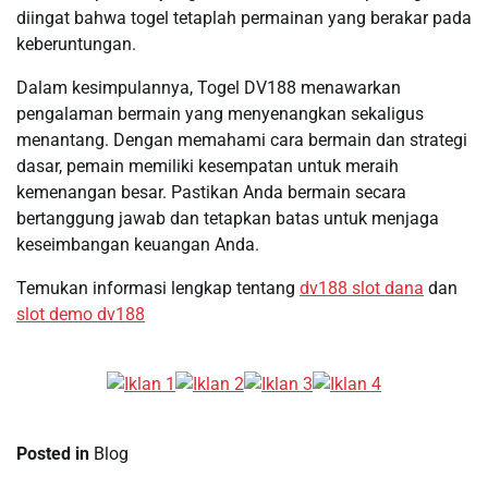
diingat bahwa togel tetaplah permainan yang berakar pada
keberuntungan.
Dalam kesimpulannya, Togel DV188 menawarkan
pengalaman bermain yang menyenangkan sekaligus
menantang. Dengan memahami cara bermain dan strategi
dasar, pemain memiliki kesempatan untuk meraih
kemenangan besar. Pastikan Anda bermain secara
bertanggung jawab dan tetapkan batas untuk menjaga
keseimbangan keuangan Anda.
Temukan informasi lengkap tentang
dv188 slot dana
dan
slot demo dv188
Posted in
Blog