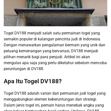
Togel DV188 menjadi salah satu permainan togel yang
semakin populer di kalangan pencinta judi di Indonesia.
Dengan menawarkan pengalaman bermain yang unik dan
peluang kemenangan yang bervariasi, DV188 menjadi
pilihan menarik bagi para penjudi. Artikel ini akan
mengulas apa saja yang perlu diketahui sebelum mencoba
peruntungan di DV188.
Apa Itu Togel DV188?
Togel DV188 adalah varian dari permainan judi togel yang
menggabungkan elemen keberuntungan dan strategi.
Dalam jenis togel ini, pemain harus menebak angka yang