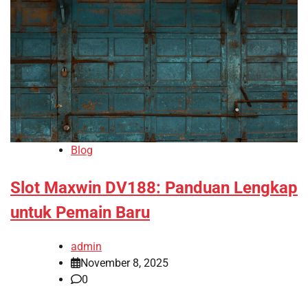
Blog
Slot Maxwin DV188: Panduan Lengkap
untuk Pemain Baru
admin
November 8, 2025
0