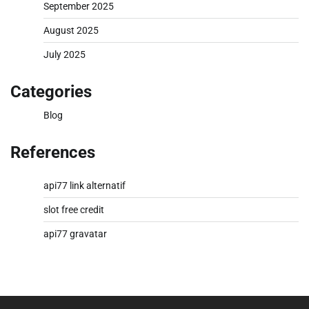
September 2025
August 2025
July 2025
Categories
Blog
References
api77 link alternatif
slot free credit
api77 gravatar