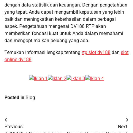
dengan data statistik dan keuangan. Dengan pengetahuan
yang tepat, Anda dapat mengambil keputusan yang lebih
baik dan meningkatkan keberhasilan dalam berbagai
aspek. Pengetahuan mengenai DV188 RTP akan
memberikan fondasi kuat untuk Anda dalam memahami
dan mengoptimalkan peluang yang ada.
Temukan informasi lengkap tentang
rtp slot dv188
dan
slot
online dv188
Posted in
Blog
Post
Previous:
Next:
navigation