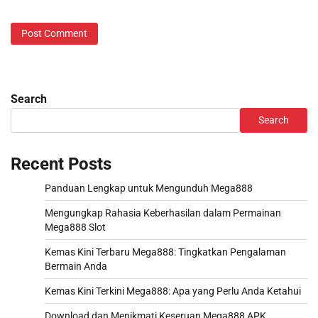
Search
Search
Recent Posts
Panduan Lengkap untuk Mengunduh Mega888
Mengungkap Rahasia Keberhasilan dalam Permainan
Mega888 Slot
Kemas Kini Terbaru Mega888: Tingkatkan Pengalaman
Bermain Anda
Kemas Kini Terkini Mega888: Apa yang Perlu Anda Ketahui
Download dan Menikmati Keseruan Mega888 APK