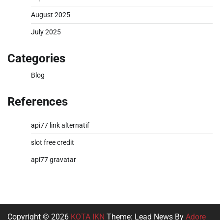
August 2025
July 2025
Categories
Blog
References
api77 link alternatif
slot free credit
api77 gravatar
Copyright © 2026
KOTA IKN
Theme: Lead News By
Adore