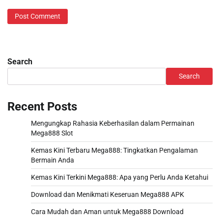
Search
Search
Recent Posts
Mengungkap Rahasia Keberhasilan dalam Permainan
Mega888 Slot
Kemas Kini Terbaru Mega888: Tingkatkan Pengalaman
Bermain Anda
Kemas Kini Terkini Mega888: Apa yang Perlu Anda Ketahui
Download dan Menikmati Keseruan Mega888 APK
Cara Mudah dan Aman untuk Mega888 Download