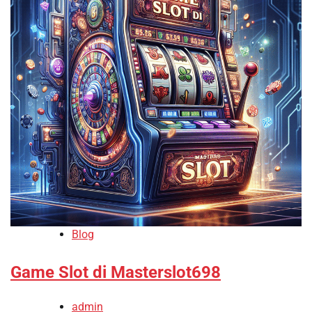
Blog
Game Slot di Masterslot698
admin