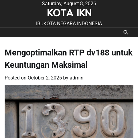
Skip
Saturday, August 8, 2026
KOTA IKN
to
content
IBUKOTA NEGARA INDONESIA
Mengoptimalkan RTP dv188 untuk
Keuntungan Maksimal
Posted on
October 2, 2025
by
admin