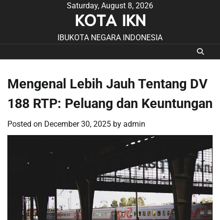
Skip
Saturday, August 8, 2026
KOTA IKN
to
content
IBUKOTA NEGARA INDONESIA
Mengenal Lebih Jauh Tentang DV
188 RTP: Peluang dan Keuntungan
Posted on
December 30, 2025
by
admin