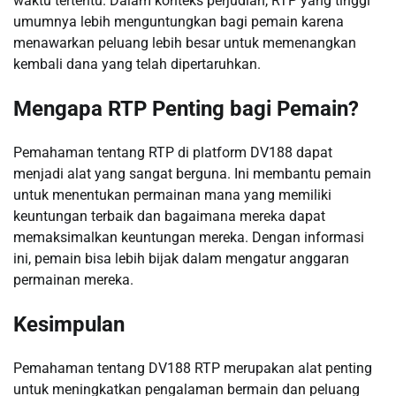
waktu tertentu. Dalam konteks perjudian, RTP yang tinggi
umumnya lebih menguntungkan bagi pemain karena
menawarkan peluang lebih besar untuk memenangkan
kembali dana yang telah dipertaruhkan.
Mengapa RTP Penting bagi Pemain?
Pemahaman tentang RTP di platform DV188 dapat
menjadi alat yang sangat berguna. Ini membantu pemain
untuk menentukan permainan mana yang memiliki
keuntungan terbaik dan bagaimana mereka dapat
memaksimalkan keuntungan mereka. Dengan informasi
ini, pemain bisa lebih bijak dalam mengatur anggaran
permainan mereka.
Kesimpulan
Pemahaman tentang DV188 RTP merupakan alat penting
untuk meningkatkan pengalaman bermain dan peluang