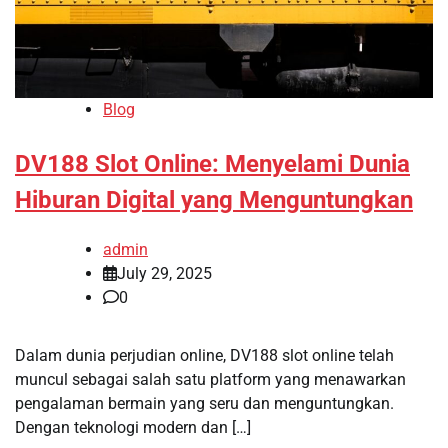
Blog
DV188 Slot Online: Menyelami Dunia
Hiburan Digital yang Menguntungkan
admin
July 29, 2025
0
Dalam dunia perjudian online, DV188 slot online telah
muncul sebagai salah satu platform yang menawarkan
pengalaman bermain yang seru dan menguntungkan.
Dengan teknologi modern dan […]