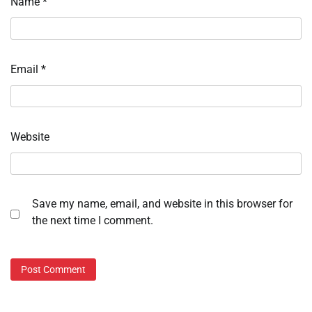
Name
*
Email
*
Website
Save my name, email, and website in this browser for
the next time I comment.