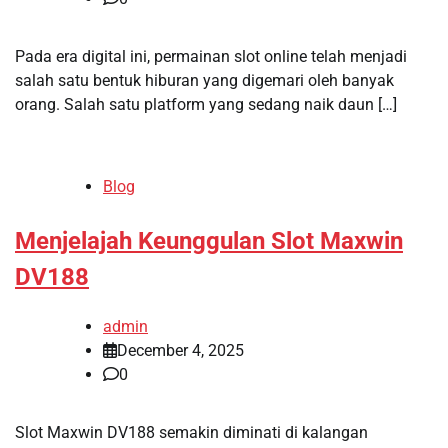
Pada era digital ini, permainan slot online telah menjadi
salah satu bentuk hiburan yang digemari oleh banyak
orang. Salah satu platform yang sedang naik daun […]
Blog
Menjelajah Keunggulan Slot Maxwin
DV188
admin
December 4, 2025
0
Slot Maxwin DV188 semakin diminati di kalangan