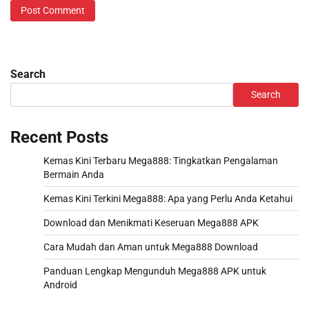
Search
Search
Recent Posts
Kemas Kini Terbaru Mega888: Tingkatkan Pengalaman
Bermain Anda
Kemas Kini Terkini Mega888: Apa yang Perlu Anda Ketahui
Download dan Menikmati Keseruan Mega888 APK
Cara Mudah dan Aman untuk Mega888 Download
Panduan Lengkap Mengunduh Mega888 APK untuk
Android