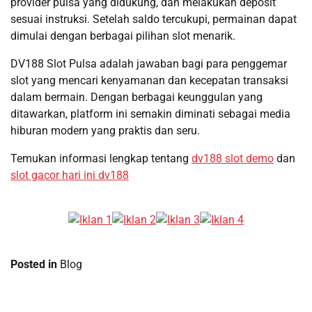
provider pulsa yang didukung, dan melakukan deposit
sesuai instruksi. Setelah saldo tercukupi, permainan dapat
dimulai dengan berbagai pilihan slot menarik.
DV188 Slot Pulsa adalah jawaban bagi para penggemar
slot yang mencari kenyamanan dan kecepatan transaksi
dalam bermain. Dengan berbagai keunggulan yang
ditawarkan, platform ini semakin diminati sebagai media
hiburan modern yang praktis dan seru.
Temukan informasi lengkap tentang
dv188 slot demo
dan
slot gacor hari ini dv188
Posted in
Blog