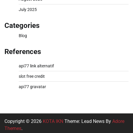
July 2025
Categories
Blog
References
api77 link alternatif
slot free credit
api77 gravatar
Copyright © 2026
KOTA IKN
Theme: Lead News By
Adore
Themes
.