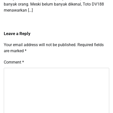
banyak orang. Meski belum banyak dikenal, Toto DV188
menawarkan […]
Leave a Reply
Your email address will not be published.
Required fields
are marked
*
Comment
*