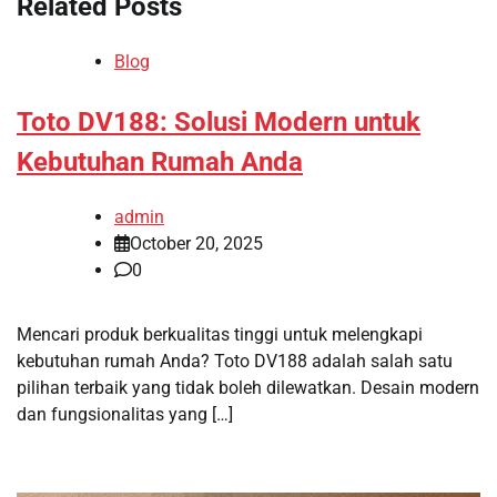
Related Posts
Blog
Toto DV188: Solusi Modern untuk
Kebutuhan Rumah Anda
admin
October 20, 2025
0
Mencari produk berkualitas tinggi untuk melengkapi
kebutuhan rumah Anda? Toto DV188 adalah salah satu
pilihan terbaik yang tidak boleh dilewatkan. Desain modern
dan fungsionalitas yang […]