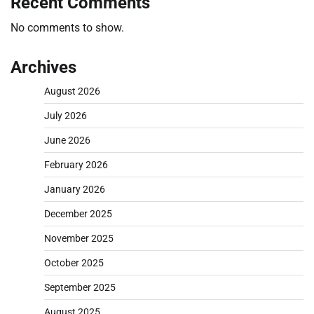
Recent Comments
No comments to show.
Archives
August 2026
July 2026
June 2026
February 2026
January 2026
December 2025
November 2025
October 2025
September 2025
August 2025