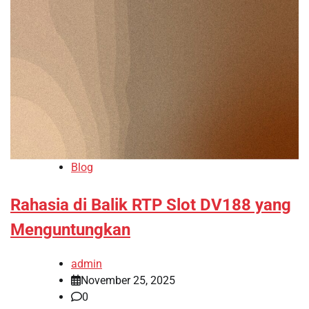
Blog
Rahasia di Balik RTP Slot DV188 yang
Menguntungkan
admin
November 25, 2025
0