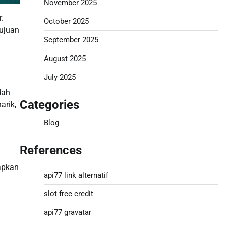
November 2025
.
October 2025
ujuan
September 2025
August 2025
July 2025
dah
Categories
arik,
Blog
References
apkan
api77 link alternatif
slot free credit
api77 gravatar