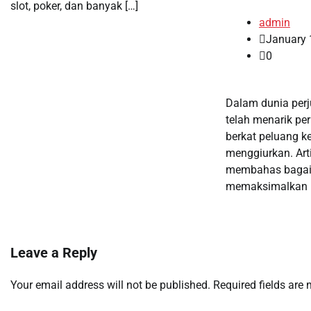
slot, poker, dan banyak […]
admin
January 
0
Dalam dunia perj
telah menarik pe
berkat peluang 
menggiurkan. Arti
membahas bagai
memaksimalkan p
Leave a Reply
Your email address will not be published.
Required fields are