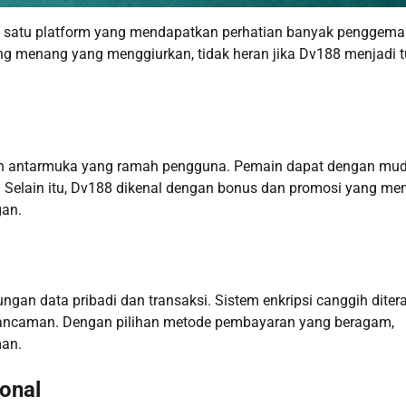
lah satu platform yang mendapatkan perhatian banyak penggemar
g menang yang menggiurkan, tidak heran jika Dv188 menjadi t
ah antarmuka yang ramah pengguna. Pemain dapat dengan mu
 Selain itu, Dv188 dikenal dengan bonus dan promosi yang men
gan.
n data pribadi dan transaksi. Sistem enkripsi canggih diter
i ancaman. Dengan pilihan metode pembayaran yang beragam,
an.
onal