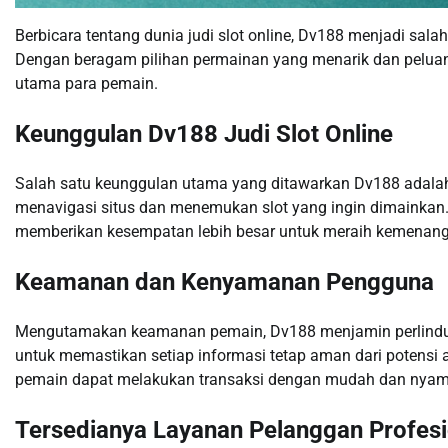
Berbicara tentang dunia judi slot online, Dv188 menjadi sa
Dengan beragam pilihan permainan yang menarik dan peluan
utama para pemain.
Keunggulan Dv188 Judi Slot Online
Salah satu keunggulan utama yang ditawarkan Dv188 adal
menavigasi situs dan menemukan slot yang ingin dimainkan.
memberikan kesempatan lebih besar untuk meraih kemenan
Keamanan dan Kenyamanan Pengguna
Mengutamakan keamanan pemain, Dv188 menjamin perlindunga
untuk memastikan setiap informasi tetap aman dari potens
pemain dapat melakukan transaksi dengan mudah dan nyam
Tersedianya Layanan Pelanggan Profesi