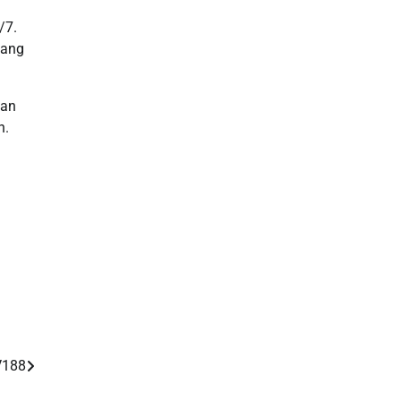
/7.
yang
gan
n.
V188