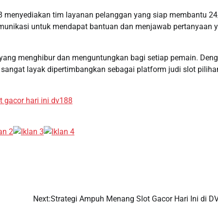
8 menyediakan tim layanan pelanggan yang siap membantu 24
omunikasi untuk mendapat bantuan dan menjawab pertanyaan 
 yang menghibur dan menguntungkan bagi setiap pemain. Den
sangat layak dipertimbangkan sebagai platform judi slot piliha
t gacor hari ini dv188
Next:
Strategi Ampuh Menang Slot Gacor Hari Ini di D