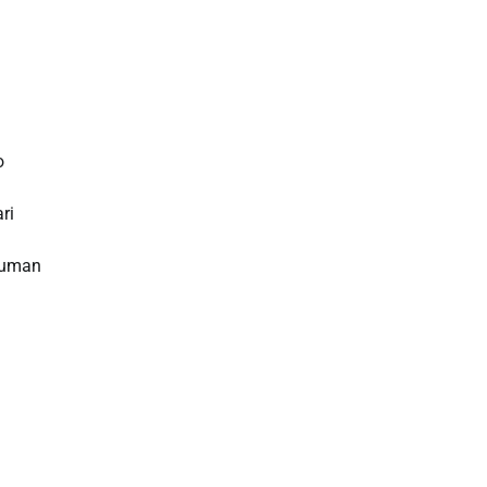
o
ri
muman