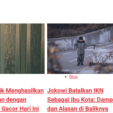
Blog
rik Menghasilkan
Jokowi Batalkan IKN
n dengan
Sebagai Ibu Kota: Dam
Gacor Hari Ini
dan Alasan di Baliknya