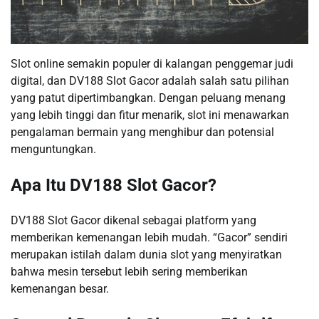
Slot online semakin populer di kalangan penggemar judi
digital, dan DV188 Slot Gacor adalah salah satu pilihan
yang patut dipertimbangkan. Dengan peluang menang
yang lebih tinggi dan fitur menarik, slot ini menawarkan
pengalaman bermain yang menghibur dan potensial
menguntungkan.
Apa Itu DV188 Slot Gacor?
DV188 Slot Gacor dikenal sebagai platform yang
memberikan kemenangan lebih mudah. “Gacor” sendiri
merupakan istilah dalam dunia slot yang menyiratkan
bahwa mesin tersebut lebih sering memberikan
kemenangan besar.