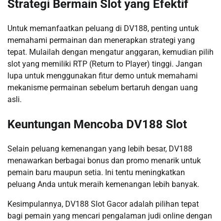
Strategi Bermain Slot yang Efektif
Untuk memanfaatkan peluang di DV188, penting untuk
memahami permainan dan menerapkan strategi yang
tepat. Mulailah dengan mengatur anggaran, kemudian pilih
slot yang memiliki RTP (Return to Player) tinggi. Jangan
lupa untuk menggunakan fitur demo untuk memahami
mekanisme permainan sebelum bertaruh dengan uang
asli.
Keuntungan Mencoba DV188 Slot
Selain peluang kemenangan yang lebih besar, DV188
menawarkan berbagai bonus dan promo menarik untuk
pemain baru maupun setia. Ini tentu meningkatkan
peluang Anda untuk meraih kemenangan lebih banyak.
Kesimpulannya, DV188 Slot Gacor adalah pilihan tepat
bagi pemain yang mencari pengalaman judi online dengan