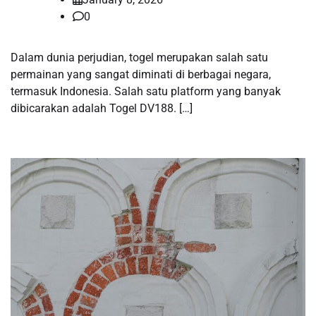
0
Dalam dunia perjudian, togel merupakan salah satu
permainan yang sangat diminati di berbagai negara,
termasuk Indonesia. Salah satu platform yang banyak
dibicarakan adalah Togel DV188. […]