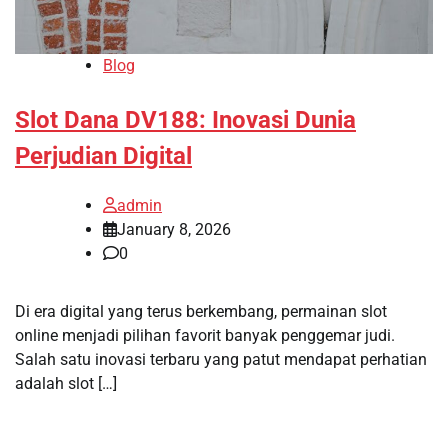
Blog
Slot Dana DV188: Inovasi Dunia
Perjudian Digital
admin
January 8, 2026
0
Di era digital yang terus berkembang, permainan slot
online menjadi pilihan favorit banyak penggemar judi.
Salah satu inovasi terbaru yang patut mendapat perhatian
adalah slot […]