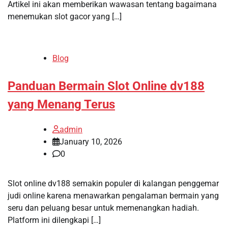
Artikel ini akan memberikan wawasan tentang bagaimana
menemukan slot gacor yang […]
Blog
Panduan Bermain Slot Online dv188
yang Menang Terus
admin
January 10, 2026
0
Slot online dv188 semakin populer di kalangan penggemar
judi online karena menawarkan pengalaman bermain yang
seru dan peluang besar untuk memenangkan hadiah.
Platform ini dilengkapi […]