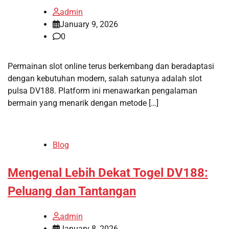
admin
January 9, 2026
0
Permainan slot online terus berkembang dan beradaptasi
dengan kebutuhan modern, salah satunya adalah slot
pulsa DV188. Platform ini menawarkan pengalaman
bermain yang menarik dengan metode […]
Blog
Mengenal Lebih Dekat Togel DV188:
Peluang dan Tantangan
admin
January 8, 2026