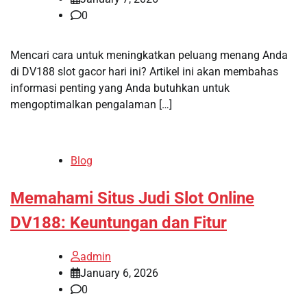
0
Mencari cara untuk meningkatkan peluang menang Anda
di DV188 slot gacor hari ini? Artikel ini akan membahas
informasi penting yang Anda butuhkan untuk
mengoptimalkan pengalaman […]
Blog
Memahami Situs Judi Slot Online
DV188: Keuntungan dan Fitur
admin
January 6, 2026
0